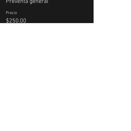
Preventa general
Precio
$250.00
Venta finalizada
Tipo de entrada
Día del concierto general
Precio
$300.00
Compartir este evento