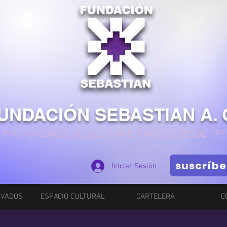
UNDACIÓN SEBASTIAN A. 
PROMOVIENDO LA CULTURA EN MÉXICO DESDE 199
suscríbe
Iniciar Sesión
IVADOS
ESPACIO CULTURAL
CARTELERA
C