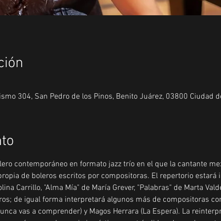
ción
tismo 304, San Pedro de los Pinos, Benito Juárez, 03800 Ciudad 
nto
lero contemporáneo en formato jazz trío en el que la cantante m
ropia de boleros escritos por compositoras. El repertorio estará i
ina Carrillo, "Alma Mía" de María Grever, "Palabras" de Marta Val
otros; de igual forma interpretará algunos más de compositoras
(Nunca vas a comprender) y Magos Herrara (La Espera). La reinterpr