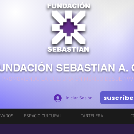
UNDACIÓN SEBASTIAN A. 
PROMOVIENDO LA CULTURA EN MÉXICO DESDE 199
suscríbe
Iniciar Sesión
IVADOS
ESPACIO CULTURAL
CARTELERA
C