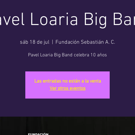
vel Loaria Big B
sáb 18 de jul
  |  
Fundación Sebastián A. C.
Pavel Loaria Big Band celebra 10 años
Las entradas no están a la venta
Ver otros eventos