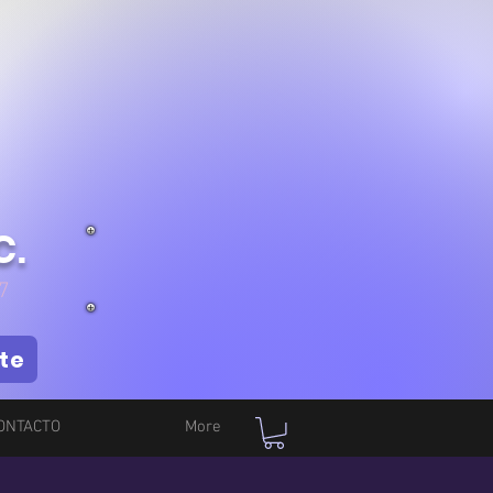
C.
7
te
ONTACTO
More